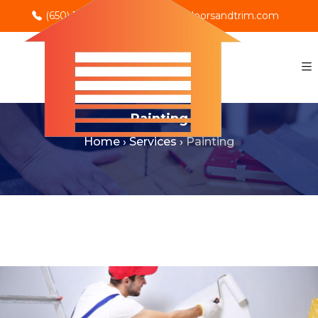
(650) 702-0069
info@rnodoorsandtrim.com
Painting
Home
›
Services
›
Painting